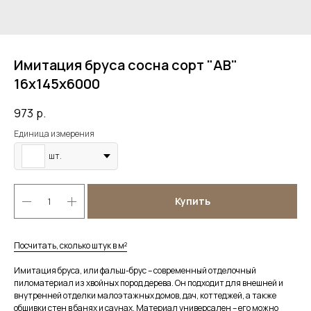
Имитация бруса сосна сорт "АВ"
16х145х6000
973
р.
Единица измерения
шт.
Купить
Посчитать, сколько штук в м²
Имитация бруса, или фальш-брус – современный отделочный
пиломатериал из хвойных пород дерева. Он подходит для внешней и
внутренней отделки малоэтажных домов, дач, коттеджей, а также
обшивки стен в банях и саунах. Материал универсален – его можно