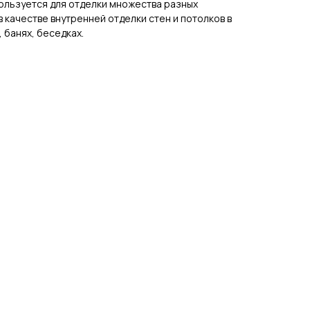
ользуется для отделки множества разных
 качестве внутренней отделки стен и потолков в
 банях, беседках.