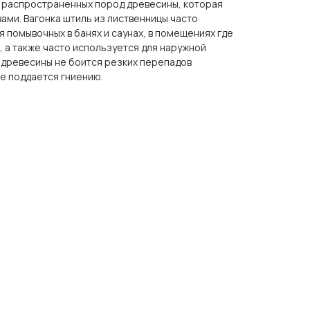
х распространенных пород древесины, которая
ами. Вагонка штиль из лиственницы часто
помывочных в банях и саунах, в помещениях где
 а также часто используется для наружной
 древесины не боится резких перепадов
е поддается гниению.