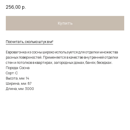
256,00
р.
Купить
Посчитать, сколько штук в м²
Евровагонка из сосны широко используется для отделки множества
разных поверхностей. Применяется в качестве внутренней отделки
стен и потолков в квартирах, загородных домах, банях, беседках .
Порода: Сосна
Сорт: C
Высота, мм: 14
Ширина, мм: 87
Длина, мм: 3000