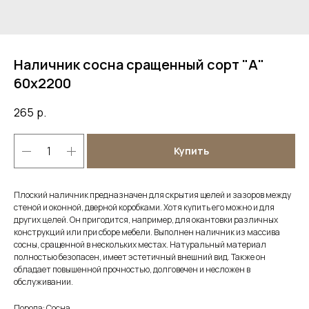
Наличник сосна сращенный сорт "А"
60х2200
265
р.
Купить
Плоский наличник предназначен для скрытия щелей и зазоров между
стеной и оконной, дверной коробками. Хотя купить его можно и для
других целей. Он пригодится, например, для окантовки различных
конструкций или при сборе мебели. Выполнен наличник из массива
сосны, сращенной в нескольких местах. Натуральный материал
полностью безопасен, имеет эстетичный внешний вид. Также он
обладает повышенной прочностью, долговечен и несложен в
обслуживании.
Порода: Сосна