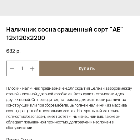
Наличник сосна сращенный сорт "АE"
12х120х2200
682
р.
Купить
Плоский наличник предназначен для скрытия щелей и зазоров между
стеной и оконной, дверной коробками. Хотя купить его можно и для
других целей. Он пригодится, например, для окантовки различных
конструкций или при сборе мебели. Выполнен наличник из массива
сосны, сращенной в нескольких местах. Натуральный материал
полностью безопасен, имеет эстетичный внешний вид. Также он
обладает повышенной прочностью, долговечен и несложен в
обслуживании.
Порода: Сосна