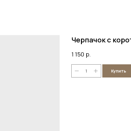
Черпачок с корот
р.
1 150
Купить