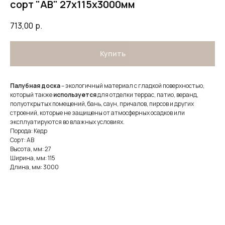
сорт "АВ" 27х115х3000мм
713,00
р.
Купить
Палубная
доска
– экологичный материал с гладкой поверхностью,
который также
используется
для отделки террас, патио, веранд,
полуоткрытых помещений, бань, саун, причалов, пирсов и других
строений, которые не защищены от атмосферных осадков или
эксплуатируются во влажных условиях.
Порода: Кедр
Сорт: АВ
Высота, мм: 27
Ширина, мм: 115
Длина, мм: 3000