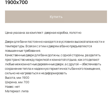
1900х700
Купить
Цена указана за комплект: дверная коробка, полотно
Двери для бани постоянно находятся в условиях высокой влажности и
температуры. В связи с этим к дверям в баню предъявляются
повышенные требования.
Качественные двери для бани должны, с одной стороны, разделять
пространство между парилкой и комнатой отдыха, как это делают
любые межкомнатные деревянные двери, а с другой — обеспечивать
сохранение тепла и надежную герметичность банного помещения,
сильно не нагреваться и не деформировать
Высота, мм: 1900
Ширина, мм: 700
Навес: нет
Материал: липа